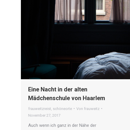
Eine Nacht in der alten
Mädchenschule von Haarlem
frauweitzreist
,
schöneorte
Von
frauweitz
November 27, 2017
Auch wenn ich ganz in der Nähe der