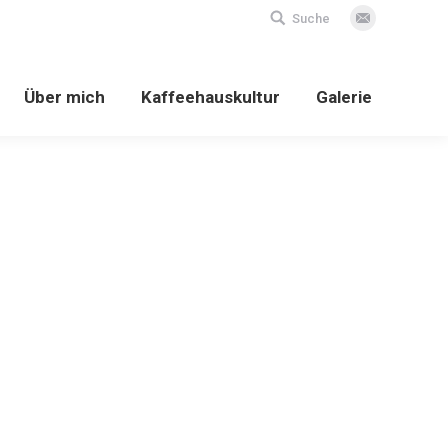
Search:
Suche
E-
Mail
Über mich
Kaffeehauskultur
Galerie