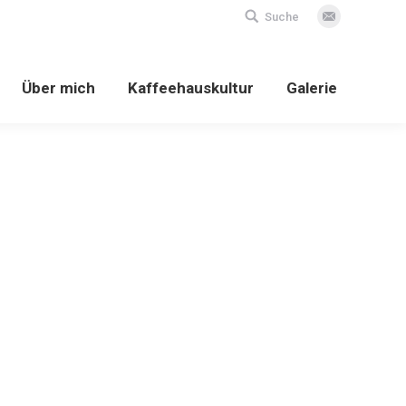
Search:
Suche
E-
Mail
Über mich
Kaffeehauskultur
Galerie