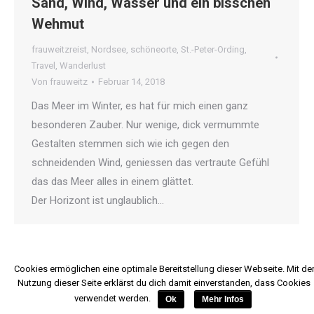
Sand, Wind, Wasser und ein bisschen
Wehmut
frauweitzreist
,
Nordsee
,
schöneorte
,
St.-Peter-Ording
,
Travel
,
Wanderlust
Von
frauweitz
Februar 14, 2018
Das Meer im Winter, es hat für mich einen ganz
besonderen Zauber. Nur wenige, dick vermummte
Gestalten stemmen sich wie ich gegen den
schneidenden Wind, geniessen das vertraute Gefühl
das das Meer alles in einem glättet.
Der Horizont ist unglaublich…
Cookies ermöglichen eine optimale Bereitstellung dieser Webseite. Mit de
Nutzung dieser Seite erklärst du dich damit einverstanden, dass Cookies
verwendet werden.
Ok
Mehr Infos