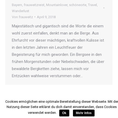
Bayern
,
frauweitzreist
,
Mountainlover
,
schöneorte
,
Travel
,
Wanderlust
Von
frauweitz
April 9, 2018
Majestätisch und gigantisch sind die Worte die einem
wohl zuerst einfallen, denkt man an die Berge. Aus
Ehrfurcht vor dieser mächtigen, kraftvollen Kulisse ist
in den letzten Jahren ein Leuchtfeuer der
Begeisterung für mich geworden. Ein Bergsee in den
frühen Morgenstunden oder Nebelschwaden, die über
bewaldete Bergketten ziehe, lassen mich vor
Entzücken wahlweise verstummen oder…
Cookies ermöglichen eine optimale Bereitstellung dieser Webseite. Mit de
Nutzung dieser Seite erklärst du dich damit einverstanden, dass Cookies
verwendet werden.
Ok
Mehr Infos