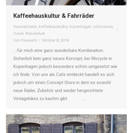
Kaffeehauskultur & Fahrräder
frauweitzreist
,
Kaffeehauskultur
,
Kopenhagen
,
schöneorte
,
Travel
,
Wanderlust
Von
frauweitz
Oktober 8, 2018
….für mich eine ganz wunderbare Kombination.
Sicherlich kein ganz neues Konzept, bei Wecycle in
Kopenhagen jedoch besonders schön umgesetzt wie
ich finde. Von uns als Cafe entdeckt handelt es sich
jedoch um einen Concept Store in dem es sowohl
neue Räder, Zubehör und wieder hergerichtete
Vintagebikes zu kaufen gibt. …