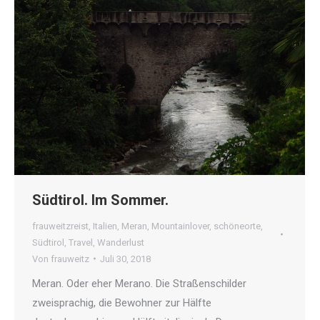
Südtirol. Im Sommer.
frauweitzreist
,
Italien
,
Meran
,
Mountainlover
,
schöneorte
,
Südtirol
,
Travel
,
Wanderlust
Von
frauweitz
Juli 30, 2018
Meran. Oder eher Merano. Die Straßenschilder
zweisprachig, die Bewohner zur Hälfte