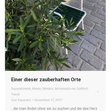
Einer dieser zauberhaften Orte
frauweitzreist
,
Meran
,
Merano
,
Mountainlover
,
Südtirol
,
Travel
Von
frauweitz
November 17, 2017
…die man findet ohne sie zu suchen und die das Herz