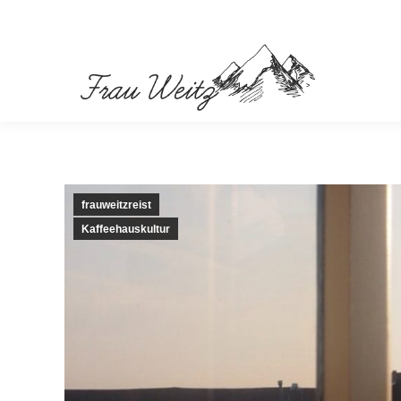
frauweitzreist
Kaffeehauskultur